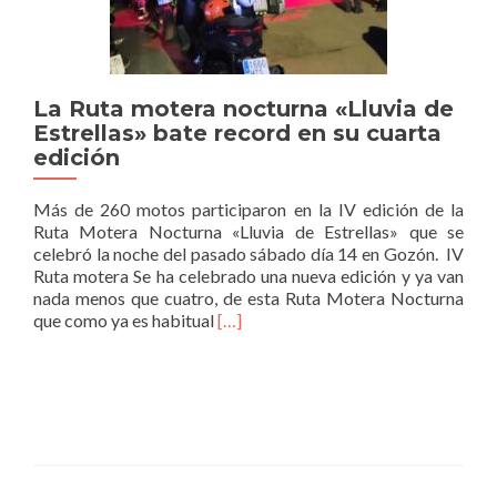
La Ruta motera nocturna «Lluvia de
Estrellas» bate record en su cuarta
edición
Más de 260 motos participaron en la IV edición de la
Ruta Motera Nocturna «Lluvia de Estrellas» que se
celebró la noche del pasado sábado día 14 en Gozón. IV
Ruta motera Se ha celebrado una nueva edición y ya van
nada menos que cuatro, de esta Ruta Motera Nocturna
Read
que como ya es habitual
[…]
more
about
La
Ruta
motera
nocturna
«Lluvia
de