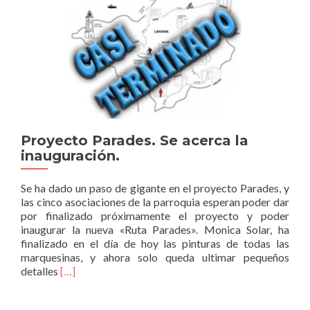
de
ruta
por
la
toponimia
singular
asturiana
Proyecto Parades. Se acerca la
inauguración.
Se ha dado un paso de gigante en el proyecto Parades, y
las cinco asociaciones de la parroquia esperan poder dar
por finalizado próximamente el proyecto y poder
inaugurar la nueva «Ruta Parades». Monica Solar, ha
finalizado en el día de hoy las pinturas de todas las
marquesinas, y ahora solo queda ultimar pequeños
Read
detalles
[…]
more
about