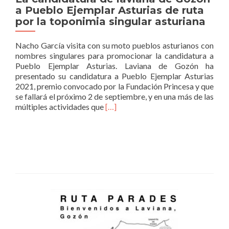
a Pueblo Ejemplar Asturias de ruta
por la toponimia singular asturiana
Nacho García visita con su moto pueblos asturianos con
nombres singulares para promocionar la candidatura a
Pueblo Ejemplar Asturias. Laviana de Gozón ha
presentado su candidatura a Pueblo Ejemplar Asturias
2021, premio convocado por la Fundación Princesa y que
se fallará el próximo 2 de septiembre, y en una más de las
Read
múltiples actividades que
[…]
more
about
La
candidatura
de
laviana
de
Gozón
a
Pueblo
Ejemplar
Asturias