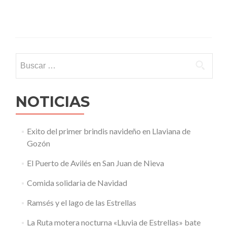
Proyecto
Parades.
Se
acerca
la
inauguración.
Buscar:
NOTICIAS
Exito del primer brindis navideño en Llaviana de
Gozón
El Puerto de Avilés en San Juan de Nieva
Comida solidaria de Navidad
Ramsés y el lago de las Estrellas
La Ruta motera nocturna «Lluvia de Estrellas» bate