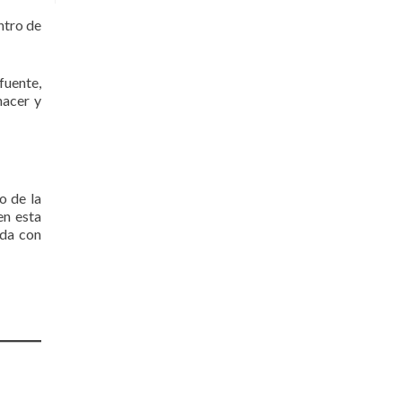
entro de
fuente,
nacer y
o de la
en esta
ida con