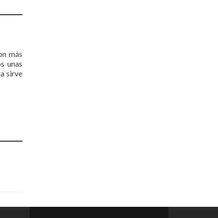
on más
os unas
a sirve