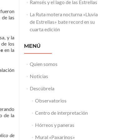
Ramsés y el lago de las Estrellas
 fueron
La Ruta motera nocturna «Lluvia
 de las
de Estrellas» bate record en su
cuarta edición
a, y la
 de los
MENÚ
te
en la
Quien somos
alación
Noticias
Descúbrela
Observatorios
perando
Centro de interpretación
o de la
Hórreos y paneras
lico de
Mural «Paxarinos»