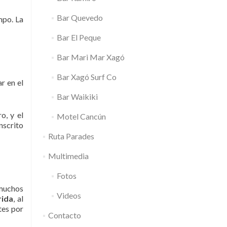
Bar Quevedo
mpo. La
Bar El Peque
Bar Mari Mar Xagó
Bar Xagó Surf Co
r en el
Bar Waikiki
o, y el
Motel Cancún
nscrito
Ruta Parades
Multimedia
Fotos
 muchos
Videos
rida
, al
tes por
Contacto