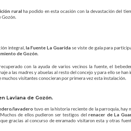
ición rural
ha podido en esta ocasión con la devastación del tie
e Gozón.
ión integral,
la Fuente La Guarida
se viste de gala para participa
miento de Gozón
.
cuperado con la ayuda de varios vecinos la fuente, el bebeder
e a las madres y abuelas al resto del concejo y para ello se han i
 muchos visitantes conocieran por primera vez esta instalación.
en Laviana de Gozón.
edero/lavadero
tuvo en la historia reciente de la parroquia, hay
 Muchos de ellos pudieron ser testigos del
renacer de La Gua
ue gracias al concurso de enramado visitaron esta y otras fuen