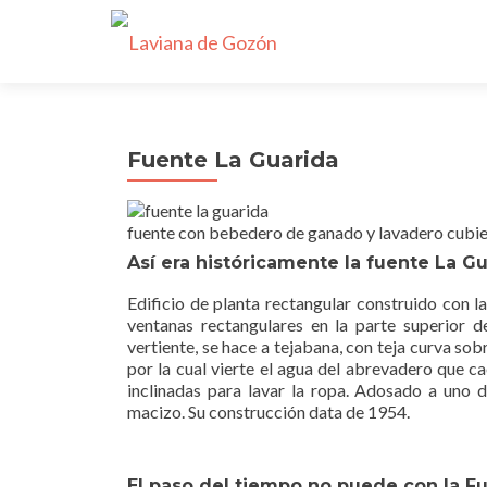
Fuente La Guarida
fuente con bebedero de ganado y lavadero cubi
Así era históricamente la fuente La G
Edificio de planta rectangular construido con l
ventanas rectangulares en la parte superior de
vertiente, se hace a tejabana, con teja curva so
por la cual vierte el agua del abrevadero que c
inclinadas para lavar la ropa. Adosado a uno d
macizo. Su construcción data de 1954.
El paso del tiempo no puede con la F