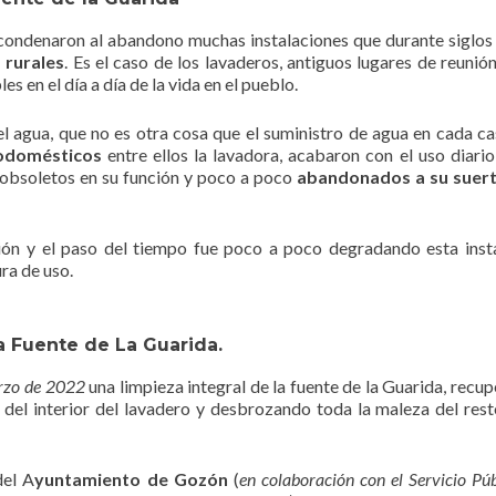
condenaron al abandono muchas instalaciones que durante siglos
 rurales
. Es el caso de los lavaderos, antiguos lugares de reunión
s en el día a día de la vida en el pueblo.
l agua, que no es otra cosa que el suministro de agua en cada cas
rodomésticos
entre ellos la lavadora, acabaron con el uso diario
obsoletos en su función y poco a poco
abandonados a su suer
ón y el paso del tiempo fue poco a poco degradando esta inst
ura de uso.
a Fuente de La Guarida.
zo de 2022
una limpieza integral de la fuente de la Guarida, recu
 del interior del lavadero y desbrozando toda la maleza del rest
del A
yuntamiento de Gozón
(
en colaboración con el Servicio Púb