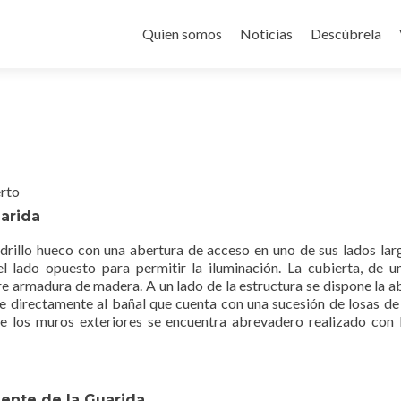
Saltar
al
Quien somos
Noticias
Descúbrela
contenido
erto
uarida
adrillo hueco con una abertura de acceso en uno de sus lados lar
l lado opuesto para permitir la iluminación. La cubierta, de u
bre armadura de madera. A un lado de la estructura se dispone la a
ae directamente al bañal que cuenta con una sucesión de losas de
e los muros exteriores se encuentra abrevadero realizado con l
uente de la Guarida