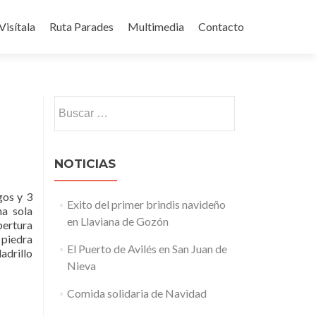
Visítala
Ruta Parades
Multimedia
Contacto
Buscar:
NOTICIAS
gos y 3
Exito del primer brindis navideño
na sola
en Llaviana de Gozón
bertura
 piedra
El Puerto de Avilés en San Juan de
adrillo
Nieva
Comida solidaria de Navidad