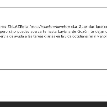
eres ENLAZE»
la
fuente/bebedero/lavadero
«La Guarida»
luce c
pero sino puedes acercarte hasta Laviana de Gozón, te dejam
rvía de ayuda a las tareas diarias en la vida cotidiana rural y ahor