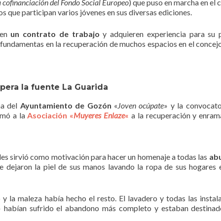
a cofinanciación del Fondo Social Europeo
) que puso en marcha en el 
e participan varios jóvenes en sus diversas ediciones.
nen
un contrato de trabajo
y adquieren experiencia para su 
o fundamentas en la recuperación de muchos espacios en el concejo
era la fuente La Guarida
ma del
Ayuntamiento de Gozón
«
Joven ocúpate
» y la convocato
imó a la
Asociación «
Muyeres Enlaze
«
a la recuperación y enra
 les sirvió como motivación para hacer un homenaje a todas las
abu
e dejaron la piel de sus manos lavando la ropa de sus hogares 
 la maleza había hecho el resto. El lavadero y todas las instal
» habían sufrido el abandono más completo y estaban destinad