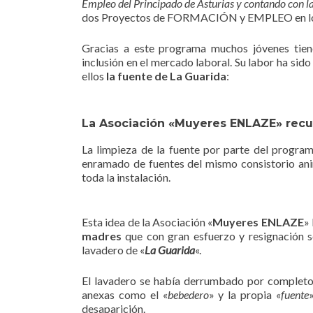
Empleo del Principado de Asturias y contando con l
dos Proyectos de FORMACIÓN y EMPLEO en los qu
Gracias a este programa muchos jóvenes tie
inclusión en el mercado laboral. Su labor ha sid
ellos
la fuente de La Guarida
:
La Asociación «Muyeres ENLAZE» recup
La limpieza de la fuente por parte del progra
enramado de fuentes del mismo consistorio an
toda la instalación.
Esta idea de la Asociación «
Muyeres ENLAZE
»
madres
que con gran esfuerzo y resignación s
lavadero de «
La Guarida
«.
El lavadero se había derrumbado por completo y
anexas como el «
bebedero
» y la propia «
fuente
desaparición.