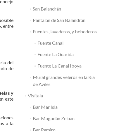
concejo
San Balandrán
posible
Pantalán de San Balandrán
, entre
Fuentes, lavaderos, y bebederos
Fuente Canal
Fuente La Guarida
ria del
Fuente La Canal Iboya
mado de
Mural grandes veleros en la Ría
de Avilés
elas y
Visítala
en este
Bar Mar Isla
aciones
Bar Magadán Zeluan
os a la
Bar Ramiro