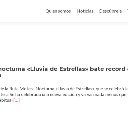
Saltar
al
Quien somos
Noticias
Descúbrela
contenido
octurna «Lluvia de Estrellas» bate record
n
de la Ruta Motera Nocturna «Lluvia de Estrellas» que se celebró l
era Se ha celebrado una nueva edición y ya van nada menos que 
Read
abitual
[…]
more
about
La
Ruta