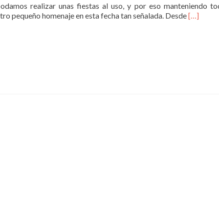
odamos realizar unas fiestas al uso, y por eso manteniendo to
Read
tro pequeño homenaje en esta fecha tan señalada. Desde
[…]
more
about
Fiestas
de
El
Carmen