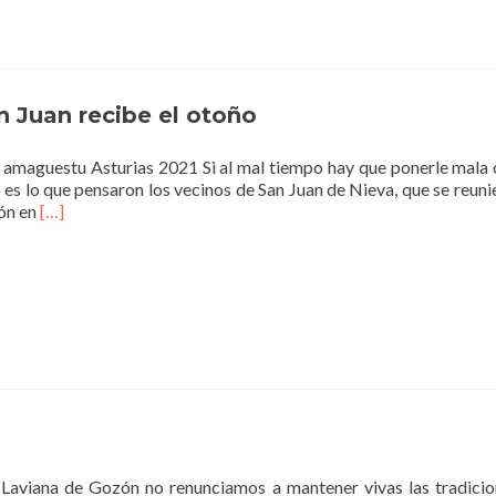
motera
nocturna
«Lluvia
de
Estrellas»
bate
 Juan recibe el otoño
record
en
 amaguestu Asturias 2021 Si al mal tiempo hay que ponerle mala c
su
es lo que pensaron los vecinos de San Juan de Nieva, que se reuni
cuarta
Read
ión en
[…]
edición
more
about
Amaguestu
Asturias
2021.
San
Juan
recibe
el
otoño
n Laviana de Gozón no renunciamos a mantener vivas las tradicio