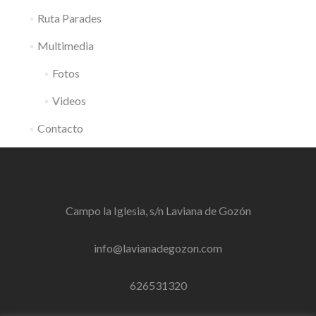
Ruta Parades
Multimedia
Fotos
Videos
Contacto
Campo la Iglesia, s/n Laviana de Gozón
info@lavianadegozon.com
626531320