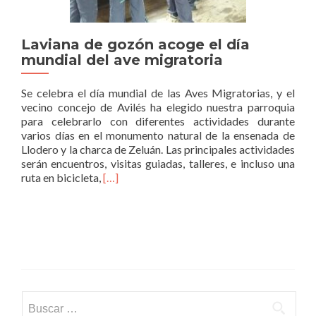
Laviana de gozón acoge el día
mundial del ave migratoria
Se celebra el día mundial de las Aves Migratorias, y el
vecino concejo de Avilés ha elegido nuestra parroquia
para celebrarlo con diferentes actividades durante
varios días en el monumento natural de la ensenada de
Llodero y la charca de Zeluán. Las principales actividades
serán encuentros, visitas guiadas, talleres, e incluso una
Read
ruta en bicicleta,
[…]
more
about
Laviana
de
gozón
acoge
el
día
Buscar:
mundial