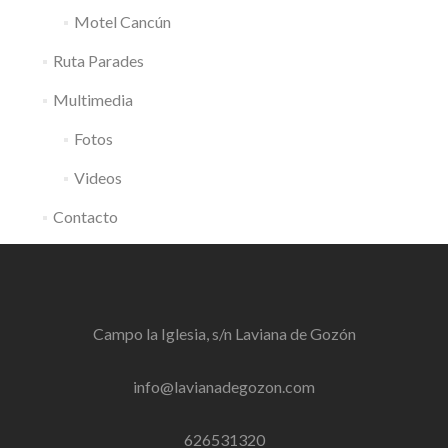
Motel Cancún
Ruta Parades
Multimedia
Fotos
Videos
Contacto
Campo la Iglesia, s/n Laviana de Gozón
info@lavianadegozon.com
626531320