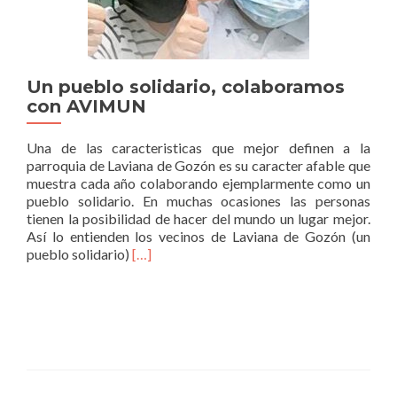
Un pueblo solidario, colaboramos
con AVIMUN
Una de las caracteristicas que mejor definen a la
parroquia de Laviana de Gozón es su caracter afable que
muestra cada año colaborando ejemplarmente como un
pueblo solidario. En muchas ocasiones las personas
tienen la posibilidad de hacer del mundo un lugar mejor.
Así lo entienden los vecinos de Laviana de Gozón (un
Read
pueblo solidario)
[…]
more
about
Un
pueblo
solidario,
colaboramos
con
AVIMUN