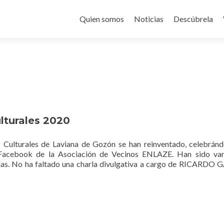
Saltar
al
Quien somos
Noticias
Descúbrela
contenido
lturales 2020
as Culturales de Laviana de Gozón se han reinventado, celebrán
l Facebook de la Asociación de Vecinos ENLAZE. Han sido var
nadas. No ha faltado una charla divulgativa a cargo de RICARDO