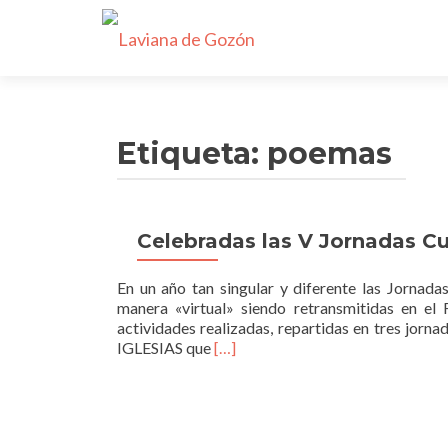
Etiqueta:
poemas
Celebradas las V Jornadas Cu
En un año tan singular y diferente las Jornad
manera «virtual» siendo retransmitidas en e
actividades realizadas, repartidas en tres jor
Read
IGLESIAS que
[…]
more
about
Celebradas
las
V