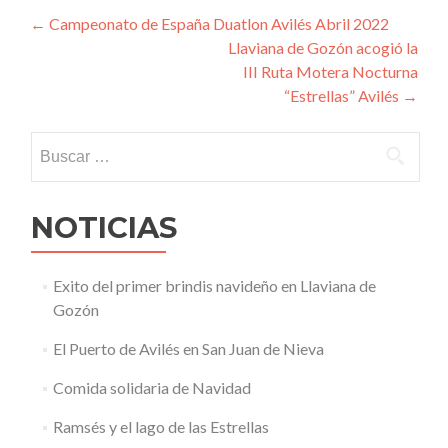
Navegación
←
Campeonato de España Duatlon Avilés Abril 2022
Llaviana de Gozón acogió la
de
III Ruta Motera Nocturna
entradas
“Estrellas” Avilés
→
Buscar:
NOTICIAS
Exito del primer brindis navideño en Llaviana de
Gozón
El Puerto de Avilés en San Juan de Nieva
Comida solidaria de Navidad
Ramsés y el lago de las Estrellas